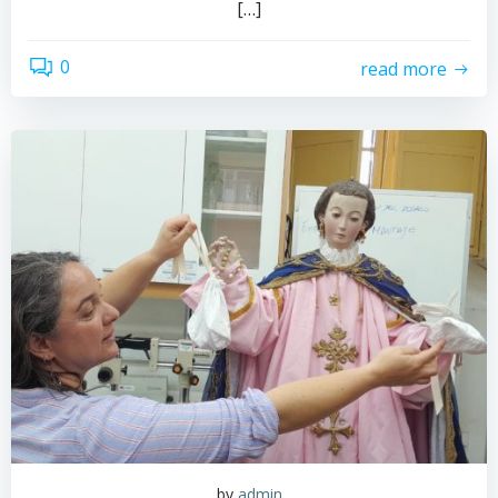
[…]
0
read more
by
admin