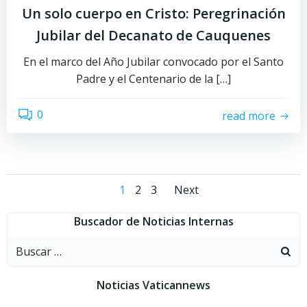
Un solo cuerpo en Cristo: Peregrinación
Jubilar del Decanato de Cauquenes
En el marco del Año Jubilar convocado por el Santo
Padre y el Centenario de la […]
0
read more
Navegación
Navegació
Página
Página
Página
1
2
3
Next
por
por
Buscador de Noticias Internas
Buscar:
las
las
entradas
entradas
Noticias Vaticannews