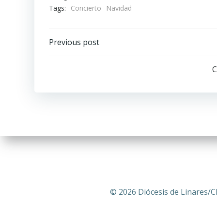
Tags:
Concierto
Navidad
Navegación
Previous post
por
C
las
entradas
© 2026 Diócesis de Linares/C