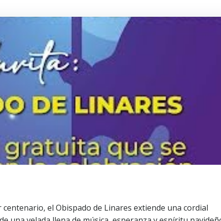
centenario, el Obispado de Linares extiende una cordial
 de una velada llena de música, esperanza y espíritu navideñ