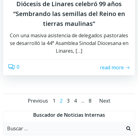
Diócesis de Linares celebró 99 años
“Sembrando las semillas del Reino en
tierras maulinas”
Con una masiva asistencia de delegados pastorales
se desarrolló la 44° Asamblea Sinodal Diocesana en
Linares, […]
0
read more
Navegación
Navegación
Naveg
Página
Página
Página
Página
Página
Previous
1
2
3
4
…
8
Next
por
por
por
Buscador de Noticias Internas
Buscar:
las
las
las