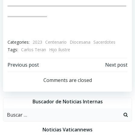
Categories:
2023
Centenario
Diocesana
Sacerdotes
Tags:
Carlos Teran
Hijo Ilustre
Navegación
Navegación
Previous post
Next post
por
por
Comments are closed
las
las
Buscador de Noticias Internas
entradas
entradas
Buscar:
Noticias Vaticannews