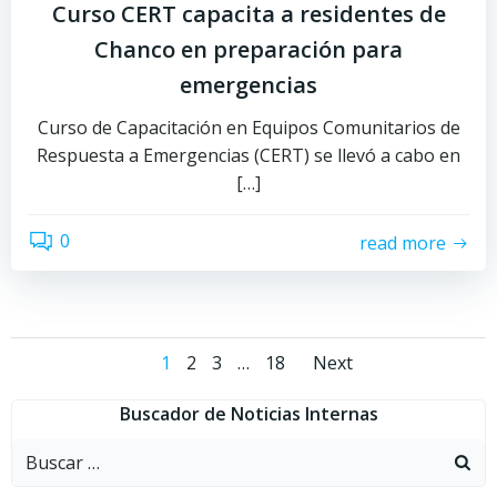
Curso CERT capacita a residentes de
Chanco en preparación para
emergencias
Curso de Capacitación en Equipos Comunitarios de
Respuesta a Emergencias (CERT) se llevó a cabo en
[…]
0
read more
Navegación
Navegac
Página
Página
Página
Página
1
2
3
…
18
Next
por
por
Buscador de Noticias Internas
Buscar:
las
las