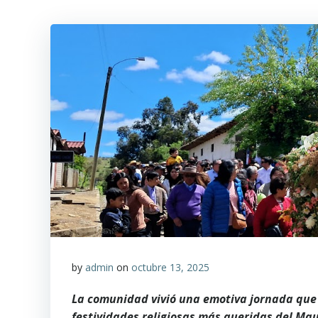
by
admin
on
octubre 13, 2025
La comunidad vivió una emotiva jornada que r
festividades religiosas más queridas del Mau