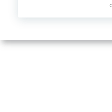
por
C
las
entradas