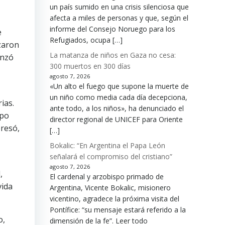
un país sumido en una crisis silenciosa que
afecta a miles de personas y que, según el
informe del Consejo Noruego para los
e
Refugiados, ocupa […]
zaron
La matanza de niños en Gaza no cesa:
enzó
300 muertos en 300 días
agosto 7, 2026
«Un alto el fuego que supone la muerte de
un niño como media cada día decepciona,
ias.
ante todo, a los niños», ha denunciado el
mpo
director regional de UNICEF para Oriente
presó,
[…]
Bokalic: “En Argentina el Papa León
señalará el compromiso del cristiano”
agosto 7, 2026
,
El cardenal y arzobispo primado de
vida
Argentina, Vicente Bokalic, misionero
vicentino, agradece la próxima visita del
Pontífice: “su mensaje estará referido a la
o,
dimensión de la fe”. Leer todo