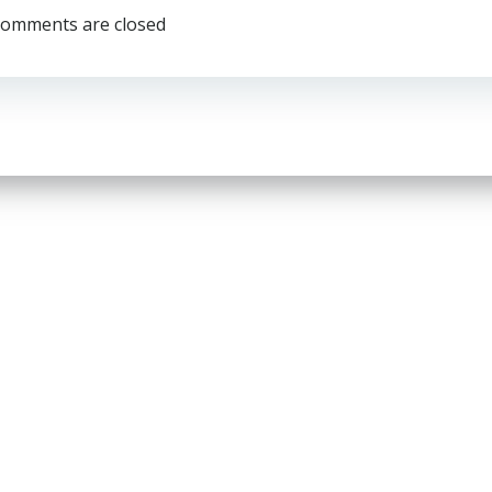
por
omments are closed
las
entradas