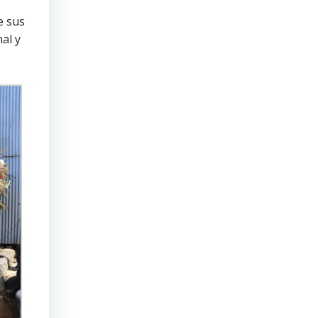
e sus
al y