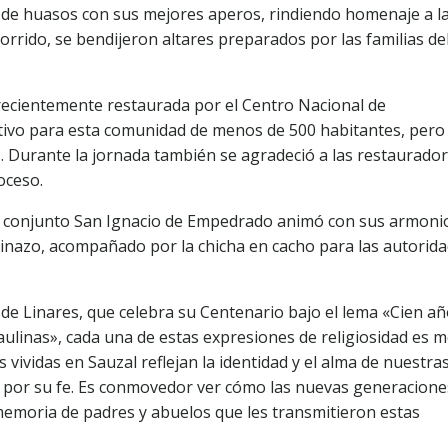
s de huasos con sus mejores aperos, rindiendo homenaje a l
orrido, se bendijeron altares preparados por las familias de
 recientemente restaurada por el Centro Nacional de
ativo para esta comunidad de menos de 500 habitantes, pero
s. Durante la jornada también se agradeció a las restaurador
oceso.
el conjunto San Ignacio de Empedrado animó con sus armoni
quinazo, acompañado por la chicha en cacho para las autorida
s de Linares, que celebra su Centenario bajo el lema «Cien a
aulinas», cada una de estas expresiones de religiosidad es m
vividas en Sauzal reflejan la identidad y el alma de nuestra
or por su fe. Es conmovedor ver cómo las nuevas generacione
memoria de padres y abuelos que les transmitieron estas