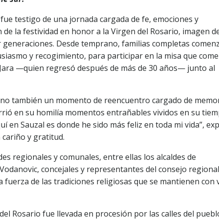
l fue testigo de una jornada cargada de fe, emociones y
n de la festividad en honor a la Virgen del Rosario, imagen d
r generaciones. Desde temprano, familias completas comen
usiasmo y recogimiento, para participar en la misa que com
vio Jara —quien regresó después de más de 30 años— junto al
, sino también un momento de reencuentro cargado de memor
orrió en su homilía momentos entrañables vividos en su tie
uí en Sauzal es donde he sido más feliz en toda mi vida”, ex
cariño y gratitud.
des regionales y comunales, entre ellas los alcaldes de
odanovic, concejales y representantes del consejo regional
a fuerza de las tradiciones religiosas que se mantienen con 
 del Rosario fue llevada en procesión por las calles del puebl