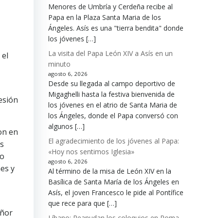
Menores de Umbría y Cerdeña recibe al
Papa en la Plaza Santa Maria de los
Ángeles. Asís es una "tierra bendita" donde
los jóvenes […]
La visita del Papa León XIV a Asís en un
 el
minuto
agosto 6, 2026
Desde su llegada al campo deportivo de
Migaghelli hasta la festiva bienvenida de
esión
los jóvenes en el atrio de Santa Maria de
los Ángeles, donde el Papa conversó con
algunos […]
on en
El agradecimiento de los jóvenes al Papa:
as
«Hoy nos sentimos Iglesia»
co
agosto 6, 2026
es y
Al término de la misa de León XIV en la
Basílica de Santa María de los Ángeles en
Asís, el joven Francesco le pide al Pontífice
que rece para que […]
eñor
Líbano: Reanudan los coloquios en Roma