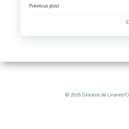
Navegación
Previous post
por
C
las
entradas
© 2026 Diócesis de Linares/C