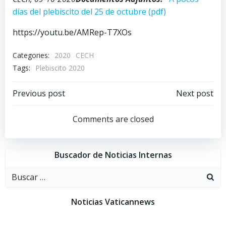
días del plebiscito del 25 de octubre (pdf)
https://youtu.be/AMRep-T7XOs
Categories:
2020
CECH
Tags:
Plebiscito 2020
Navegación
Navegación
Previous post
Next post
por
por
Comments are closed
las
las
Buscador de Noticias Internas
entradas
entradas
Buscar:
Noticias Vaticannews