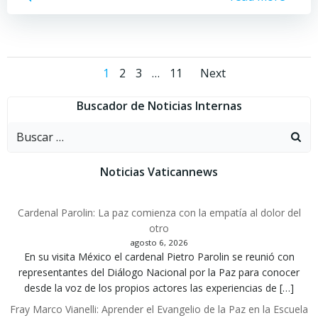
Navegación
Navegac
Página
Página
Página
Página
1
2
3
…
11
Next
por
por
Buscador de Noticias Internas
Buscar:
las
las
entradas
entrada
Noticias Vaticannews
Cardenal Parolin: La paz comienza con la empatía al dolor del
otro
agosto 6, 2026
En su visita México el cardenal Pietro Parolin se reunió con
representantes del Diálogo Nacional por la Paz para conocer
desde la voz de los propios actores las experiencias de […]
Fray Marco Vianelli: Aprender el Evangelio de la Paz en la Escuela