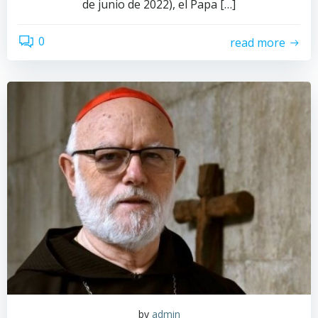
de junio de 2022), el Papa […]
0
read more
by
admin