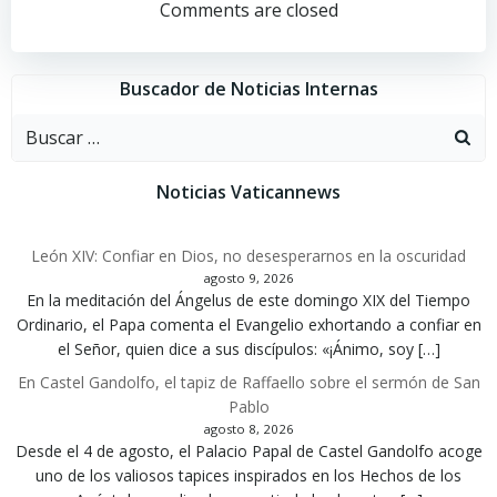
por
por
Comments are closed
las
las
Buscador de Noticias Internas
entradas
entradas
Buscar:
Noticias Vaticannews
León XIV: Confiar en Dios, no desesperarnos en la oscuridad
agosto 9, 2026
En la meditación del Ángelus de este domingo XIX del Tiempo
Ordinario, el Papa comenta el Evangelio exhortando a confiar en
el Señor, quien dice a sus discípulos: «¡Ánimo, soy […]
En Castel Gandolfo, el tapiz de Raffaello sobre el sermón de San
Pablo
agosto 8, 2026
Desde el 4 de agosto, el Palacio Papal de Castel Gandolfo acoge
uno de los valiosos tapices inspirados en los Hechos de los