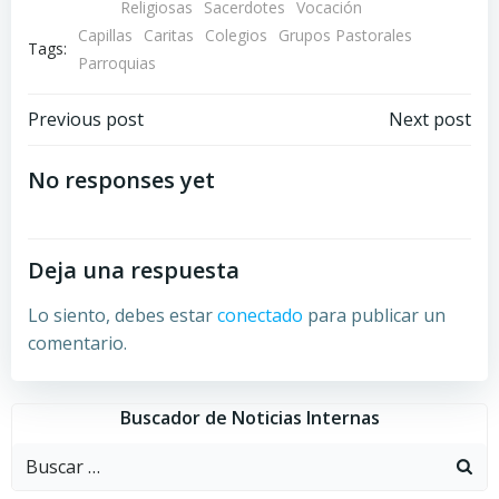
Religiosas
Sacerdotes
Vocación
Capillas
Caritas
Colegios
Grupos Pastorales
Tags:
Parroquias
Navegación
Navegación
Previous post
Next post
por
por
No responses yet
las
las
Deja una respuesta
entradas
entradas
Lo siento, debes estar
conectado
para publicar un
comentario.
Buscador de Noticias Internas
Buscar: