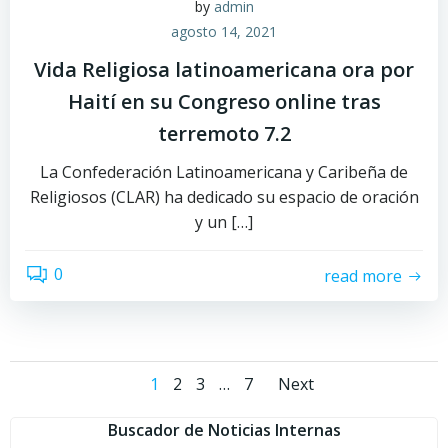
by
admin
agosto 14, 2021
Vida Religiosa latinoamericana ora por
Haití en su Congreso online tras
terremoto 7.2
La Confederación Latinoamericana y Caribeña de
Religiosos (CLAR) ha dedicado su espacio de oración
y un […]
0
read more
Navegación
Navegac
Página
Página
Página
Página
1
2
3
…
7
Next
por
por
Buscador de Noticias Internas