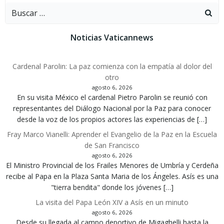
Buscar:
las
las
entradas
entradas
Noticias Vaticannews
Cardenal Parolin: La paz comienza con la empatía al dolor del
otro
agosto 6, 2026
En su visita México el cardenal Pietro Parolin se reunió con
representantes del Diálogo Nacional por la Paz para conocer
desde la voz de los propios actores las experiencias de […]
Fray Marco Vianelli: Aprender el Evangelio de la Paz en la Escuela
de San Francisco
agosto 6, 2026
El Ministro Provincial de los Frailes Menores de Umbría y Cerdeña
recibe al Papa en la Plaza Santa Maria de los Ángeles. Asís es una
"tierra bendita" donde los jóvenes […]
La visita del Papa León XIV a Asís en un minuto
agosto 6, 2026
Desde su llegada al campo deportivo de Migaghelli hasta la