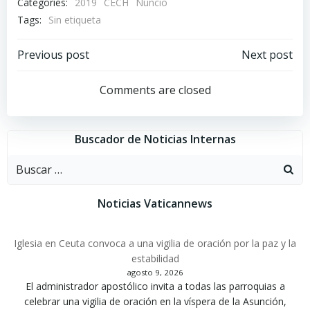
Categories:
2019
CECH
Nuncio
Tags:
Sin etiqueta
Navegación
Navegación
Previous post
Next post
por
por
Comments are closed
las
las
Buscador de Noticias Internas
entradas
entradas
Buscar:
Noticias Vaticannews
Iglesia en Ceuta convoca a una vigilia de oración por la paz y la
estabilidad
agosto 9, 2026
El administrador apostólico invita a todas las parroquias a
celebrar una vigilia de oración en la víspera de la Asunción,