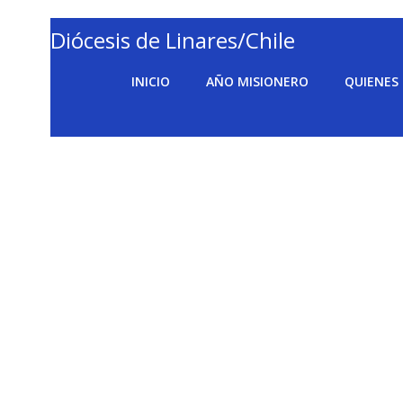
Saltar
al
Diócesis de Linares/Chile
contenido
INICIO
AÑO MISIONERO
QUIENES