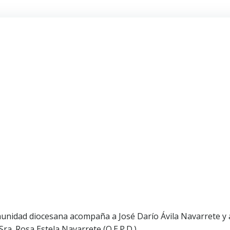
munidad diocesana acompaña a José Darío Ávila Navarrete y 
Sra. Rosa Estela Navarrete (Q.E.P.D.).