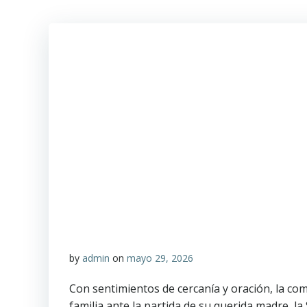
by
admin
on
mayo 29, 2026
Con sentimientos de cercanía y oración, la co
familia ante la partida de su querida madre, la 