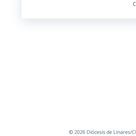
por
C
las
entradas
© 2026 Diócesis de Linares/C