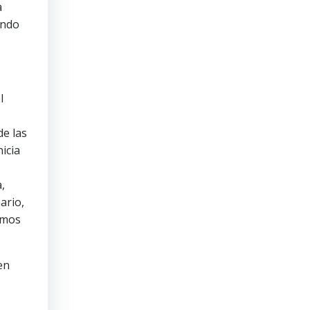
a
ando
l
e las
icia
a,
ario,
emos
en