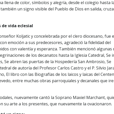
lena de color, símbolos y alegría, desde el colegio hasta l
e también un signo visible del Pueblo de Dios en salida, cruz
 de vida eclesial
onseñor Koljatic y concelebrada por el clero diocesano, fue e
con emoción a sus predecesores, agradeció la fidelidad del
idos con valentía y esperanza. También mencionó algunas d
rinaciones de los decanatos hasta la Iglesia Catedral, Se in
os, Se abren las puertas de la Hospedería San Ambrosio, Se
atedral de autoría del Profesor Carlos Castro y el P. Silvio Jar
El libro con las Biografías de los laicos y laicas del Centen
evedo, entre muchas obras parroquiales y decanales que ir
odales, nuevamente cantó la Soprano Maxiel Marchant, qui
on su arte a los presentes, que nuevamente la ovacionaron.