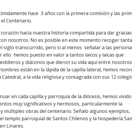
tímidamente hace 3 años con la primera comisión y las pri
 el Centenario.
corazón hacia nuestra historia compartida para dar gracias
 con nosotros. No es posible en este momento recoger tant
l siglo transcurrido, pero si al menos señalar a las person
r ello hemos puesto en valor a tantos laicos y laicas que
resbíteros y diáconos que dieron su vida aquí entre nosotros
 nombres están en la lápida de la capilla lateral, hemos reco
 Catedral, a la vida religiosa y consagrada con sus 12 colegi
uar en cada capilla y parroquia de la diócesis, hemos vivido
tos muy significativos y hermosos, particularmente la
 y múltiples obras del centenario. Señalo algunos ejemplos,
del templo parroquial de Santos Chilenos y la hospedería Sa
en Linares.