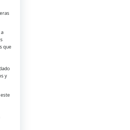
meras
 a
as
as que
rdado
os y
 este
n