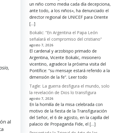
un niño como media cada día decepciona,
ante todo, a los niños», ha denunciado el
director regional de UNICEF para Oriente
[…]
Bokalic: “En Argentina el Papa León
señalará el compromiso del cristiano”
agosto 7, 2026
El cardenal y arzobispo primado de
Argentina, Vicente Bokalic, misionero
vicentino, agradece la próxima visita del
osio,
Pontífice: “su mensaje estará referido a la
dimensión de la fe”. Leer todo
Tagle: La guerra desfigura el mundo, solo
la revelación de Dios lo transfigura
agosto 7, 2026
En la homilía de la misa celebrada con
motivo de la fiesta de la Transfiguración
del Señor, el 6 de agosto, en la capilla del
ión al
palacio de Propaganda Fide, el […]
ta
Presentada la Trienal de Arte de las