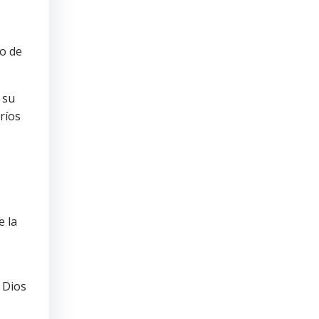
no de
 su
ríos
e la
 Dios