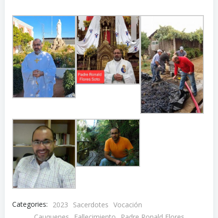
Categories:
2023
Sacerdotes
Vocación
Cauquenes
Fallecimiento
Padre Ronald Flores