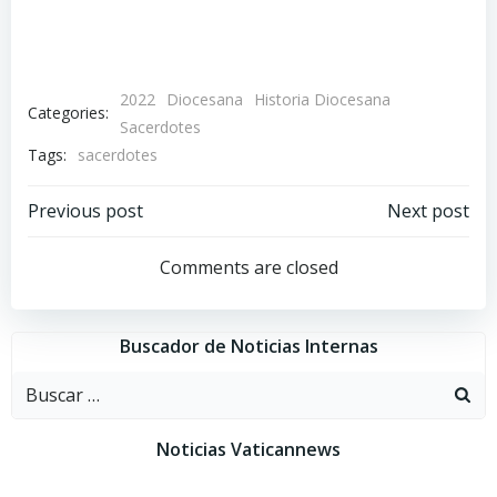
2022
Diocesana
Historia Diocesana
Categories:
Sacerdotes
Tags:
sacerdotes
Navegación
Navegación
Previous post
Next post
por
por
Comments are closed
las
las
Buscador de Noticias Internas
entradas
entradas
Buscar:
Noticias Vaticannews