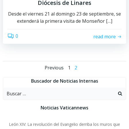
Diócesis de Linares
Desde el viernes 21 al domingo 23 de septiembre, se
extenderá la primera visita de Monseñor […]
0
read more
Navegación
Navegació
Página
Página
Previous
1
2
por
por
Buscador de Noticias Internas
Buscar:
las
las
entradas
entradas
Noticias Vaticannews
León XIV: La revolución del Evangelio derriba los muros que