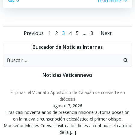
0
read more
Navegación
Navegación
Naveg
Página
Página
Página
Página
Página
Página
Previous
1
2
3
4
5
…
8
Next
por
por
por
Buscador de Noticias Internas
Buscar:
las
las
las
entradas
entradas
entra
Noticias Vaticannews
Filipinas: el Vicariato Apostólico de Calapán se convierte en
diócesis
agosto 7, 2026
Tras casi noventa años de presencia misionera, toma posesión
en la nueva circunscripción eclesiástica el primer obispo.
Monseñor Moisés Cuevas invita a los fieles a continuar el camino
de la […]