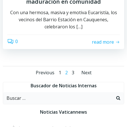
maduración en comunidad
Con una hermosa, masiva y emotiva Eucaristía, los
vecinos del Barrio Estación en Cauquenes,
celebraron los […]
0
read more
Navegación
Navegación
Navegac
Página
Página
Página
Previous
1
2
3
Next
por
por
por
Buscador de Noticias Internas
Buscar:
las
las
las
entradas
entradas
entrada
Noticias Vaticannews